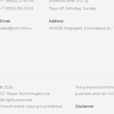
+7 (8442) 23-43-44
(Moscow time, UTC-3)
+7 (800) 250-33-53
Days off: Saturday, Sunday
Email:
Address:
sales@rem-teh.ru
400066 Volgograd, Donetskaya str., 
© 2026
The presented informa
GC Repair Technologies Ltd.
purposes and can not 
All rights reserved
Unauthorised copiyng is prohibited
Disclaimer